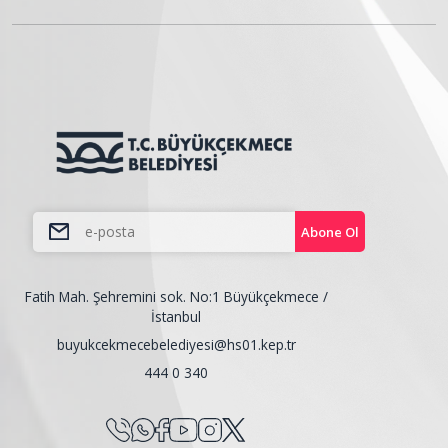
Abone Ol
Fatih Mah. Şehremini sok. No:1 Büyükçekmece /
İstanbul
buyukcekmecebelediyesi@hs01.kep.tr
444 0 340