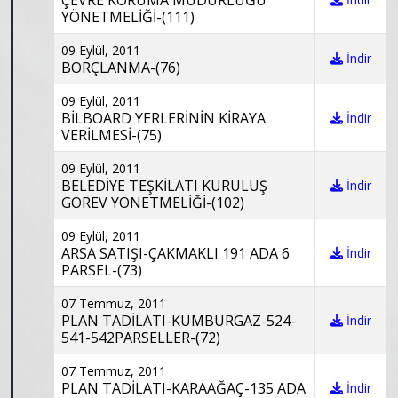
ÇEVRE KORUMA MÜDÜRLÜĞÜ
YÖNETMELİĞİ-(111)
09 Eylül, 2011
İndir
BORÇLANMA-(76)
09 Eylül, 2011
BİLBOARD YERLERİNİN KİRAYA
İndir
VERİLMESİ-(75)
09 Eylül, 2011
BELEDİYE TEŞKİLATI KURULUŞ
İndir
GÖREV YÖNETMELİĞİ-(102)
09 Eylül, 2011
ARSA SATIŞI-ÇAKMAKLI 191 ADA 6
İndir
PARSEL-(73)
07 Temmuz, 2011
PLAN TADİLATI-KUMBURGAZ-524-
İndir
541-542PARSELLER-(72)
07 Temmuz, 2011
PLAN TADİLATI-KARAAĞAÇ-135 ADA
İndir