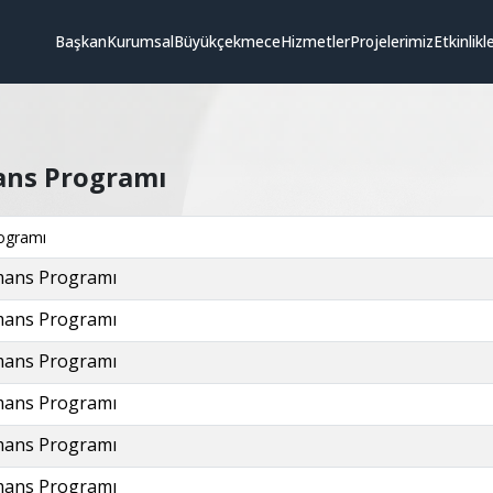
Başkan
Kurumsal
Büyükçekmece
Hizmetler
Projelerimiz
Etkinlikl
ans Programı
ogramı
mans Programı
mans Programı
mans Programı
mans Programı
mans Programı
mans Programı