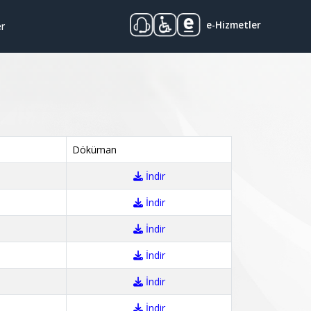
e-Hizmetler
er
Döküman
İndir
İndir
İndir
İndir
İndir
İndir