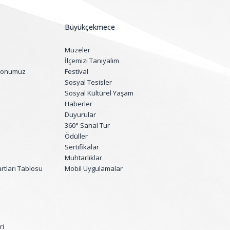
Büyükçekmece
Müzeler
İlçemizi Tanıyalım
yonumuz
Festival
Sosyal Tesisler
Sosyal Kültürel Yaşam
Haberler
Duyurular
360° Sanal Tur
Ödüller
Sertifikalar
Muhtarlıklar
tları Tablosu
Mobil Uygulamalar
ri