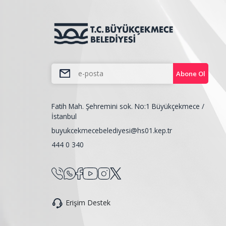
Abone Ol
Fatih Mah. Şehremini sok. No:1 Büyükçekmece /
İstanbul
buyukcekmecebelediyesi@hs01.kep.tr
444 0 340
Erişim Destek