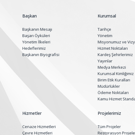
Başkan
Kurumsal
Başkanın Mesajı
Tarihçe
Başarı Öyküleri
Yönetim
Yönetim İlkeleri
Misyonumuz ve Viz
Hedeflerimiz
Hizmet Noktaları
Başkanın Biyografisi
Kardeş Şehirlerimiz
Yayınlar
Medya Merkezi
Kurumsal Kimliğimiz
Birim Etik Kuralları
Müdürlükler
Ödeme Noktaları
Kamu Hizmet Standar
Hizmetler
Projelerimiz
Cenaze Hizmetleri
Tüm Projeler
Çevre Hizmetleri
Restorasyon Projele