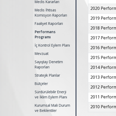
Meclis Kararları
2020 Perfor
Meclis İhtisas
Komisyon Raporları
2019 Perfor
Faaliyet Raporları
2018 Perfor
Performans
Programı
2017 Perfor
İç Kontrol Eylem Planı
2016 Perfor
Mevzuat
2015 Perfor
Sayıştay Denetim
Raporları
2014 Perfor
Stratejik Planlar
2013 Perfor
Bütçeler
2012 Perfor
Sürdürülebilir Enerji
2011 Perfor
ve İklim Eylem Planı
Kurumsal Mali Durum
2010 Perfor
ve Beklentiler