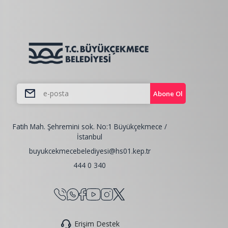
Abone Ol
Fatih Mah. Şehremini sok. No:1 Büyükçekmece /
İstanbul
buyukcekmecebelediyesi@hs01.kep.tr
444 0 340
Erişim Destek