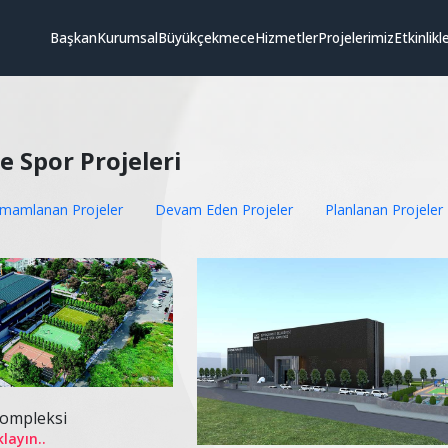
Başkan
Kurumsal
Büyükçekmece
Hizmetler
Projelerimiz
Etkinlikl
e Spor Projeleri
mamlanan Projeler
Devam Eden Projeler
Planlanan Projeler
Kompleksi
klayın..