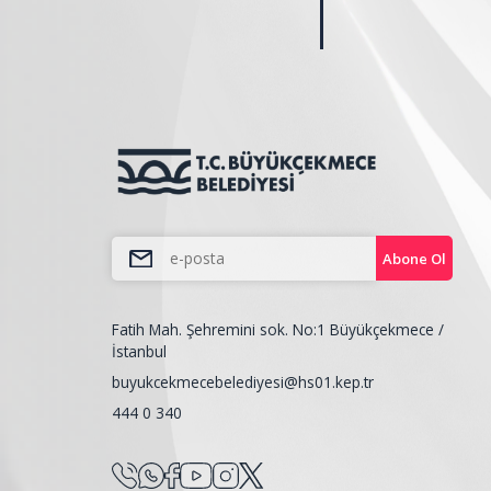
Abone Ol
Fatih Mah. Şehremini sok. No:1 Büyükçekmece /
İstanbul
buyukcekmecebelediyesi@hs01.kep.tr
444 0 340