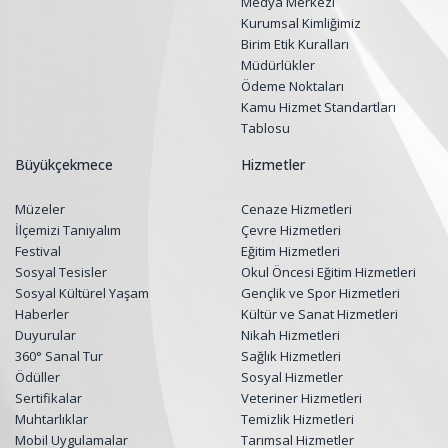
Medya Merkezi
Kurumsal Kimliğimiz
Birim Etik Kuralları
Müdürlükler
Ödeme Noktaları
Kamu Hizmet Standartları
Tablosu
Büyükçekmece
Hizmetler
Müzeler
Cenaze Hizmetleri
İlçemizi Tanıyalım
Çevre Hizmetleri
Festival
Eğitim Hizmetleri
Sosyal Tesisler
Okul Öncesi Eğitim Hizmetleri
Sosyal Kültürel Yaşam
Gençlik ve Spor Hizmetleri
Haberler
Kültür ve Sanat Hizmetleri
Duyurular
Nikah Hizmetleri
360° Sanal Tur
Sağlık Hizmetleri
Ödüller
Sosyal Hizmetler
Sertifikalar
Veteriner Hizmetleri
Muhtarlıklar
Temizlik Hizmetleri
Mobil Uygulamalar
Tarımsal Hizmetler