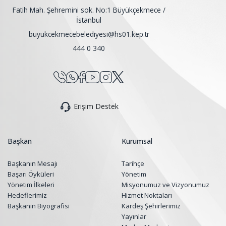
Fatih Mah. Şehremini sok. No:1 Büyükçekmece /
İstanbul
buyukcekmecebelediyesi@hs01.kep.tr
444 0 340
Erişim Destek
Başkan
Kurumsal
Başkanın Mesajı
Tarihçe
Başarı Öyküleri
Yönetim
Yönetim İlkeleri
Misyonumuz ve Vizyonumuz
Hedeflerimiz
Hizmet Noktaları
Başkanın Biyografisi
Kardeş Şehirlerimiz
Yayınlar