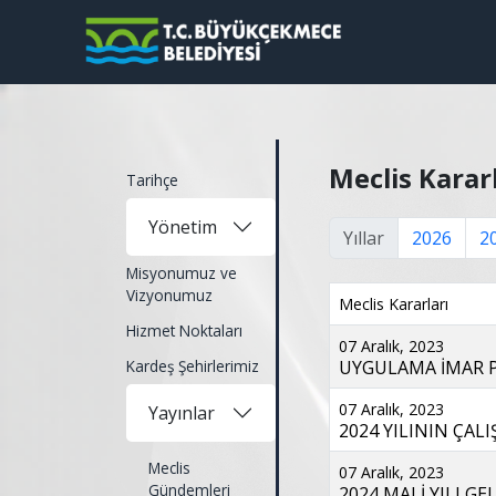
Meclis Karar
Tarihçe
Yönetim
Yıllar
2026
2
Misyonumuz ve
Vizyonumuz
Meclis Kararları
Hizmet Noktaları
07 Aralık, 2023
Kardeş Şehirlerimiz
UYGULAMA İMAR PL
07 Aralık, 2023
Yayınlar
2024 YILININ ÇALIŞ
Meclis
07 Aralık, 2023
Gündemleri
2024 MALİ YILI GEL