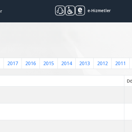
e-Hizmetler
er
2017
2016
2015
2014
2013
2012
2011
D