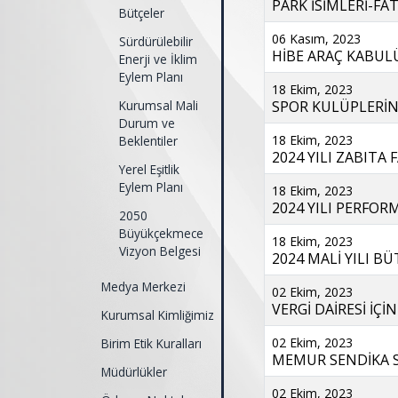
PARK İSİMLERİ-FA
Bütçeler
06 Kasım, 2023
Sürdürülebilir
HİBE ARAÇ KABULÜ
Enerji ve İklim
Eylem Planı
18 Ekim, 2023
Kurumsal Mali
SPOR KULÜPLERİNE
Durum ve
18 Ekim, 2023
Beklentiler
2024 YILI ZABITA F
Yerel Eşitlik
Eylem Planı
18 Ekim, 2023
2024 YILI PERFOR
2050
Büyükçekmece
18 Ekim, 2023
Vizyon Belgesi
2024 MALİ YILI BÜT
Medya Merkezi
02 Ekim, 2023
VERGİ DAİRESİ İÇİN
Kurumsal Kimliğimiz
02 Ekim, 2023
Birim Etik Kuralları
MEMUR SENDİKA SÖ
Müdürlükler
02 Ekim, 2023