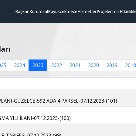
Başkan
Kurumsal
Büyükçekmece
Hizmetler
Projelerimiz
Etkinlikl
ları
025
2024
2023
2022
2021
2020
2019
2018
ANI-GÜZELCE-592 ADA 4 PARSEL-07.12.2023-(101)
MA YILI İLANI-07.12.2023-(100)
İR TARİFESİ-07.12.2023-(99)