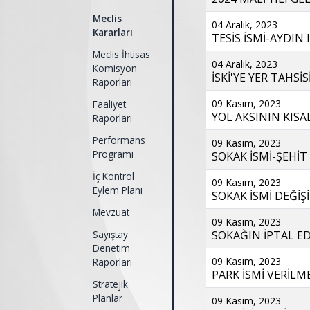
Meclis
04 Aralık, 2023
Kararları
TESİS İSMİ-AYDIN
Meclis İhtisas
04 Aralık, 2023
Komisyon
İSKİ'YE YER TAHSİ
Raporları
09 Kasım, 2023
Faaliyet
YOL AKSININ KISA
Raporları
Performans
09 Kasım, 2023
Programı
SOKAK İSMİ-ŞEHİT 
İç Kontrol
09 Kasım, 2023
Eylem Planı
SOKAK İSMİ DEĞİŞİ
Mevzuat
09 Kasım, 2023
Sayıştay
SOKAĞIN İPTAL ED
Denetim
09 Kasım, 2023
Raporları
PARK İSMİ VERİLME
Stratejik
Planlar
09 Kasım, 2023