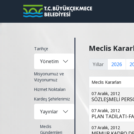
Meclis Karar
Tarihçe
Yönetim
Yıllar
2026
2
Misyonumuz ve
Vizyonumuz
Meclis Kararları
Hizmet Noktaları
07 Aralık, 2012
Kardeş Şehirlerimiz
SÖZLEŞMELİ PERSO
07 Aralık, 2012
Yayınlar
PLAN TADİLATI-FAT
Meclis
07 Aralık, 2012
Gündemleri
MEMUR KADRO DEĞİ