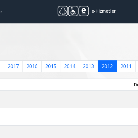
e-Hizmetler
er
2017
2016
2015
2014
2013
2012
2011
D