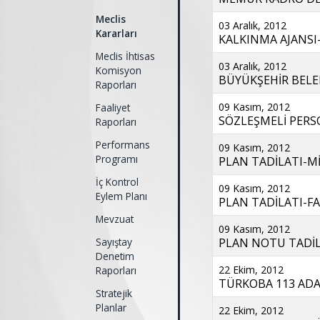
Meclis
03 Aralık, 2012
Kararları
KALKINMA AJANSI-Y
Meclis İhtisas
03 Aralık, 2012
Komisyon
BÜYÜKŞEHİR BELED
Raporları
09 Kasım, 2012
Faaliyet
SÖZLEŞMELİ PERSO
Raporları
Performans
09 Kasım, 2012
Programı
PLAN TADİLATI-Mİ
İç Kontrol
09 Kasım, 2012
Eylem Planı
PLAN TADİLATI-FAT
Mevzuat
09 Kasım, 2012
Sayıştay
PLAN NOTU TADİL
Denetim
22 Ekim, 2012
Raporları
TÜRKOBA 113 ADA 
Stratejik
Planlar
22 Ekim, 2012