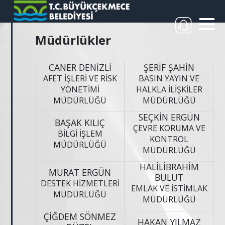
Müdürlükler
CANER DENİZLİ
ŞERİF ŞAHİN
AFET İŞLERİ VE RİSK
BASIN YAYIN VE
YÖNETİMİ
HALKLA İLİŞKİLER
MÜDÜRLÜĞÜ
MÜDÜRLÜĞÜ
SEÇKİN ERGÜN
BAŞAK KILIÇ
ÇEVRE KORUMA VE
BİLGİ İŞLEM
KONTROL
MÜDÜRLÜĞÜ
MÜDÜRLÜĞÜ
HALİLİBRAHİM
MURAT ERGÜN
BULUT
DESTEK HİZMETLERİ
EMLAK VE İSTİMLAK
MÜDÜRLÜĞÜ
MÜDÜRLÜĞÜ
ÇİĞDEM SÖNMEZ
HAKAN YILMAZ