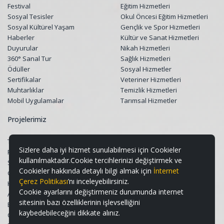
Festival
Eğitim Hizmetleri
Sosyal Tesisler
Okul Öncesi Eğitim Hizmetleri
Sosyal Kültürel Yaşam
Gençlik ve Spor Hizmetleri
Haberler
Kültür ve Sanat Hizmetleri
Duyurular
Nikah Hizmetleri
360° Sanal Tur
Sağlık Hizmetleri
Ödüller
Sosyal Hizmetler
Sertifikalar
Veteriner Hizmetleri
Muhtarlıklar
Temizlik Hizmetleri
Mobil Uygulamalar
Tarımsal Hizmetler
Projelerimiz
Tüm Projeler
Sizlere daha iyi hizmet sunulabilmesi için Cookieler
Restorasyon Projeleri
kullanılmaktadır.Cookie tercihlerinizi değiştirmek ve
Sosyal Belediyecilik Projeleri
Cookieler hakkında detaylı bilgi almak için
İnternet
Gençlik ve Spor Projeleri
Çerez Politikası
’nı inceleyebilirsiniz.
Kültür & Sanat ve Turizm Projeleri
Cookie ayarlarını değiştirmeniz durumunda internet
Altyapı ve Üstyapı Projeleri
sitesinin bazı özelliklerinin işlevselliğini
Eğitim Destek Projeleri
kaybedebileceğini dikkate alınız.
Çevre, Peyzaj ve Geri Dönüşüm