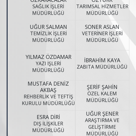
SAĞLIK İŞLERİ
TARIMSAL HİZMETLER
MÜDÜRLÜĞÜ
MÜDÜRLÜĞÜ
UĞUR SALMAN
SONER ASLAN
TEMİZLİK İŞLERİ
VETERİNER İŞLERİ
MÜDÜRLÜĞÜ
MÜDÜRLÜĞÜ
YILMAZ ÖZDAMAR
İBRAHİM KAYA
YAZI İŞLERİ
ZABITA MÜDÜRLÜĞÜ
MÜDÜRLÜĞÜ
MUSTAFA DENİZ
ŞERİF ŞAHİN
AKBAŞ
ÖZEL KALEM
REHBERLİK VE TEFTİŞ
MÜDÜRLÜĞÜ
KURULU MÜDÜRLÜĞÜ
UĞUR ŞENER
ESRA DİRİ
ARAŞTIRMA VE
DIŞ İLİŞKİLER
GELİŞTİRME
MÜDÜRLÜĞÜ
MÜDÜRLÜĞÜ