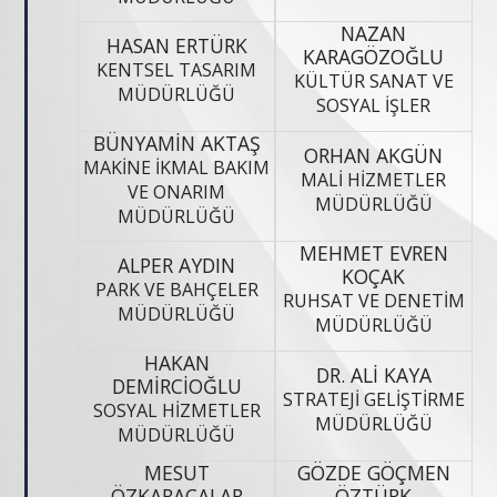
NAZAN
HASAN ERTÜRK
KARAGÖZOĞLU
KENTSEL TASARIM
KÜLTÜR SANAT VE
MÜDÜRLÜĞÜ
SOSYAL İŞLER
MÜDÜRLÜĞÜ
BÜNYAMİN AKTAŞ
ORHAN AKGÜN
MAKİNE İKMAL BAKIM
MALİ HİZMETLER
VE ONARIM
MÜDÜRLÜĞÜ
MÜDÜRLÜĞÜ
MEHMET EVREN
ALPER AYDIN
KOÇAK
PARK VE BAHÇELER
RUHSAT VE DENETİM
MÜDÜRLÜĞÜ
MÜDÜRLÜĞÜ
HAKAN
DR. ALİ KAYA
DEMİRCİOĞLU
STRATEJİ GELİŞTİRME
SOSYAL HİZMETLER
MÜDÜRLÜĞÜ
MÜDÜRLÜĞÜ
MESUT
GÖZDE GÖÇMEN
ÖZKARACALAR
ÖZTÜRK