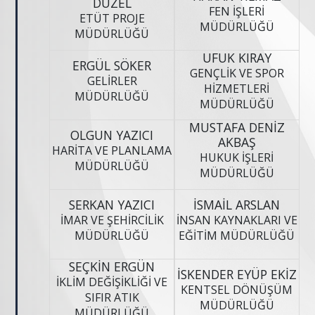
DÜZEL
FEN İŞLERİ
ETÜT PROJE
MÜDÜRLÜĞÜ
MÜDÜRLÜĞÜ
UFUK KIRAY
ERGÜL SÖKER
GENÇLİK VE SPOR
GELİRLER
HİZMETLERİ
MÜDÜRLÜĞÜ
MÜDÜRLÜĞÜ
MUSTAFA DENİZ
OLGUN YAZICI
AKBAŞ
HARİTA VE PLANLAMA
HUKUK İŞLERİ
MÜDÜRLÜĞÜ
MÜDÜRLÜĞÜ
SERKAN YAZICI
İSMAİL ARSLAN
İMAR VE ŞEHİRCİLİK
İNSAN KAYNAKLARI VE
MÜDÜRLÜĞÜ
EĞİTİM MÜDÜRLÜĞÜ
SEÇKİN ERGÜN
İSKENDER EYÜP EKİZ
İKLİM DEĞİŞİKLİĞİ VE
KENTSEL DÖNÜŞÜM
SIFIR ATIK
MÜDÜRLÜĞÜ
MÜDÜRLÜĞÜ