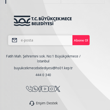
Abone Ol
Fatih Mah. Şehremini sok. No:1 Büyükçekmece /
İstanbul
buyukcekmecebelediyesi@hs01.kep.tr
444 0 340
Erişim Destek