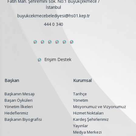
Fatih Mah. Şehremini sok. No:1 Büyükçekmece /
İstanbul
buyukcekmecebelediyesi@hs01.kep.tr
444 0 340
Erişim Destek
Başkan
Kurumsal
Başkanın Mesajı
Tarihçe
Başarı Öyküleri
Yönetim
Yönetim İlkeleri
Misyonumuz ve Vizyonumuz
Hedeflerimiz
Hizmet Noktaları
Başkanın Biyografisi
Kardeş Şehirlerimiz
Yayınlar
Medya Merkezi