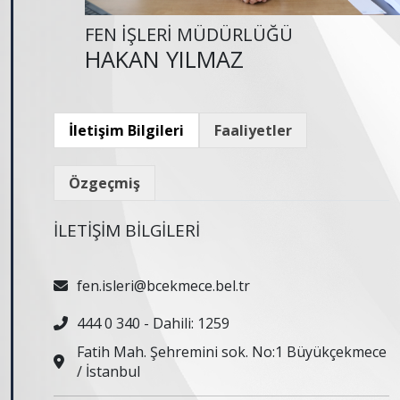
FEN İŞLERİ MÜDÜRLÜĞÜ
HAKAN YILMAZ
İletişim Bilgileri
Faaliyetler
Özgeçmiş
İLETİŞİM BİLGİLERİ
fen.isleri@bcekmece.bel.tr
444 0 340 - Dahili: 1259
Fatih Mah. Şehremini sok. No:1 Büyükçekmece
/ İstanbul