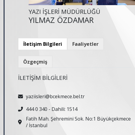
YAZI İŞLERİ MÜDÜRLÜĞÜ
YILMAZ ÖZDAMAR
İletişim Bilgileri
Faaliyetler
Özgeçmiş
İLETİŞİM BİLGİLERİ
yaziisleri@bcekmece.bel.tr
444 0 340 - Dahili: 1514
Fatih Mah. Şehremini Sok. No:1 Büyükçekmece
/ İstanbul