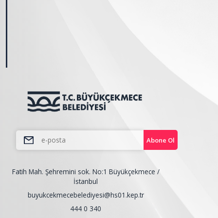
Abone Ol
Fatih Mah. Şehremini sok. No:1 Büyükçekmece /
İstanbul
buyukcekmecebelediyesi@hs01.kep.tr
444 0 340