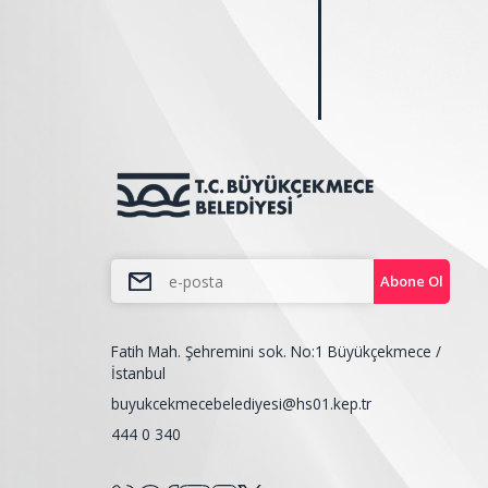
Abone Ol
Fatih Mah. Şehremini sok. No:1 Büyükçekmece /
İstanbul
buyukcekmecebelediyesi@hs01.kep.tr
444 0 340