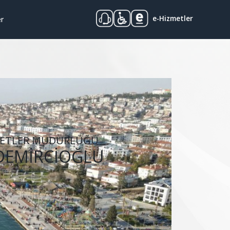
e-Hizmetler
er
METLER MÜDÜRLÜĞÜ
DEMİRCİOĞLU