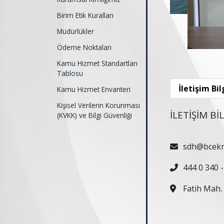
Birim Etik Kuralları
Müdürlükler
Ödeme Noktaları
Kamu Hizmet Standartları
Tablosu
İletişim Bil
Kamu Hizmet Envanteri
Kişisel Verilerin Korunması
İLETİŞİM Bİ
(KVKK) ve Bilgi Güvenliği
sdh@bcekm
444 0 340 -
Fatih Mah.