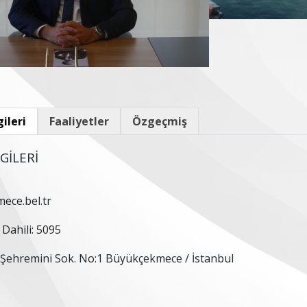
gileri
Faaliyetler
Özgeçmiş
LGİLERİ
ece.bel.tr
 Dahili: 5095
 Şehremini Sok. No:1 Büyükçekmece / İstanbul