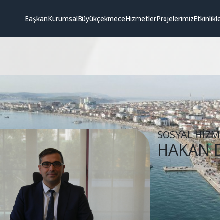
Başkan
Kurumsal
Büyükçekmece
Hizmetler
Projelerimiz
Etkinlikl
SOSYAL HİZ
HAKAN 