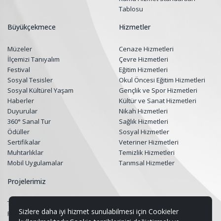
Tablosu
Büyükçekmece
Hizmetler
Müzeler
Cenaze Hizmetleri
İlçemizi Tanıyalım
Çevre Hizmetleri
Festival
Eğitim Hizmetleri
Sosyal Tesisler
Okul Öncesi Eğitim Hizmetleri
Sosyal Kültürel Yaşam
Gençlik ve Spor Hizmetleri
Haberler
Kültür ve Sanat Hizmetleri
Duyurular
Nikah Hizmetleri
360° Sanal Tur
Sağlık Hizmetleri
Ödüller
Sosyal Hizmetler
Sertifikalar
Veteriner Hizmetleri
Muhtarlıklar
Temizlik Hizmetleri
Mobil Uygulamalar
Tarımsal Hizmetler
Projelerimiz
Tüm Projeler
Sizlere daha iyi hizmet sunulabilmesi için Cookieler
Restorasyon Projeleri