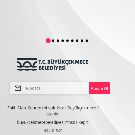
Abone Ol
Fatih Mah. Şehremini sok. No:1 Büyükçekmece /
İstanbul
buyukcekmecebelediyesi@hs01.kep.tr
444 0 340