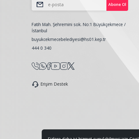
Abone Ol
Fatih Mah. Şehremini sok. No:1 Büyükçekmece /
İstanbul
buyukcekmecebelediyesi@hs01.kep.tr
444 0 340
Erişim Destek
Sizlere daha iyi hizmet sunulabilmesi için Cook