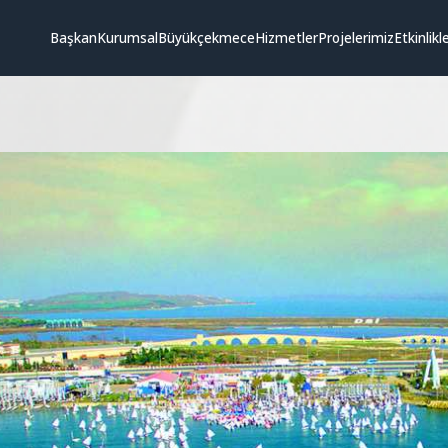
Başkan
Kurumsal
Büyükçekmece
Hizmetler
Projelerimiz
Etkinlikl