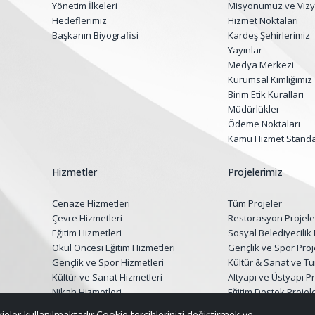
Yönetim İlkeleri
Misyonumuz ve Viz
Hedeflerimiz
Hizmet Noktaları
Başkanın Biyografisi
Kardeş Şehirlerimiz
Yayınlar
Medya Merkezi
Kurumsal Kimliğimiz
Birim Etik Kuralları
Müdürlükler
Ödeme Noktaları
Kamu Hizmet Standar
Hizmetler
Projelerimiz
Cenaze Hizmetleri
Tüm Projeler
Çevre Hizmetleri
Restorasyon Projele
Eğitim Hizmetleri
Sosyal Belediyecilik 
Okul Öncesi Eğitim Hizmetleri
Gençlik ve Spor Proj
Gençlik ve Spor Hizmetleri
Kültür & Sanat ve Tu
Kültür ve Sanat Hizmetleri
Altyapı ve Üstyapı Pr
Nikah Hizmetleri
Eğitim Destek Projele
Sağlık Hizmetleri
Çevre, Peyzaj ve G
ieler kullanılmaktadır.Cookie tercihlerinizi değiştirmek ve