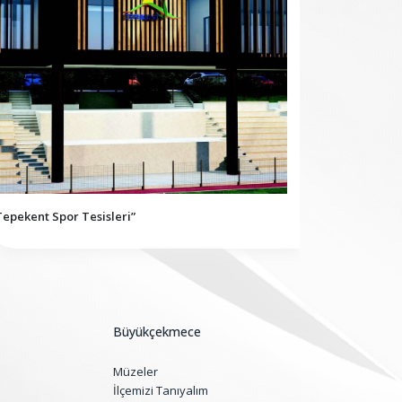
“Pınartepe 
Tepekent Spor Tesisleri”
Büyükçekmece
Müzeler
İlçemizi Tanıyalım