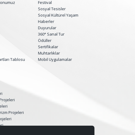
yonumuz
Festival
Sosyal Tesisler
Sosyal Kültürel Yaşam
Haberler
Duyurular
360° Sanal Tur
Ödüller
Sertifikalar
Muhtarlıklar
tları Tablosu
Mobil Uygulamalar
ri
Projeleri
eleri
rizm Projeleri
ojeleri
ri
eri Dönüşüm