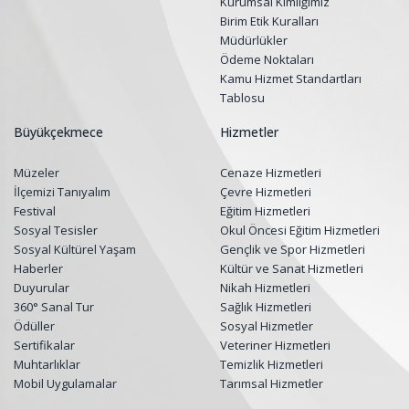
Kurumsal Kimliğimiz
Birim Etik Kuralları
Müdürlükler
Ödeme Noktaları
Kamu Hizmet Standartları
Tablosu
Büyükçekmece
Hizmetler
Müzeler
Cenaze Hizmetleri
İlçemizi Tanıyalım
Çevre Hizmetleri
Festival
Eğitim Hizmetleri
Sosyal Tesisler
Okul Öncesi Eğitim Hizmetleri
Sosyal Kültürel Yaşam
Gençlik ve Spor Hizmetleri
Haberler
Kültür ve Sanat Hizmetleri
Duyurular
Nikah Hizmetleri
360° Sanal Tur
Sağlık Hizmetleri
Ödüller
Sosyal Hizmetler
Sertifikalar
Veteriner Hizmetleri
Muhtarlıklar
Temizlik Hizmetleri
Mobil Uygulamalar
Tarımsal Hizmetler