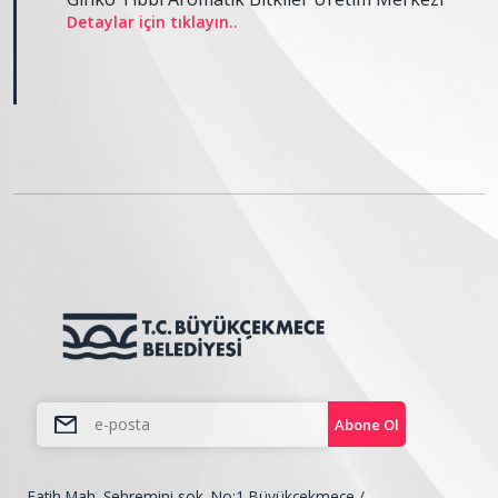
Detaylar için tıklayın..
Abone Ol
Fatih Mah. Şehremini sok. No:1 Büyükçekmece /