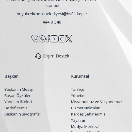
İstanbul
buyukcekmecebelediyesi@hs01.kep.tr
444 0 340
Erişim Destek
Başkan
Kurumsal
Başkanın Mesajı
Tarihçe
Başarı Öyküleri
Yönetim
Yönetim İlkeleri
Misyonumuz ve Vizyonumuz
Hedeflerimiz
Hizmet Noktaları
Başkanın Biyografisi
Kardeş Şehirlerimiz
Yayınlar
Medya Merkezi