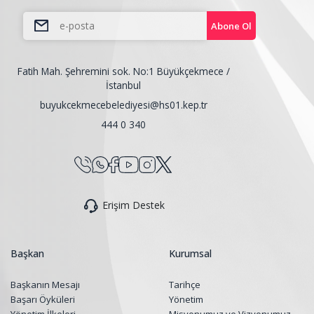
Abone Ol
Fatih Mah. Şehremini sok. No:1 Büyükçekmece /
İstanbul
buyukcekmecebelediyesi@hs01.kep.tr
444 0 340
Erişim Destek
Başkan
Kurumsal
Başkanın Mesajı
Tarihçe
Başarı Öyküleri
Yönetim