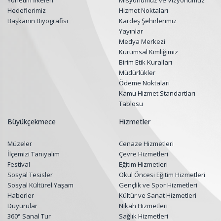
Yönetim İlkeleri
Misyonumuz ve Vizyonumuz
Hedeflerimiz
Hizmet Noktaları
Başkanın Biyografisi
Kardeş Şehirlerimiz
Yayınlar
Medya Merkezi
Kurumsal Kimliğimiz
Birim Etik Kuralları
Müdürlükler
Ödeme Noktaları
Kamu Hizmet Standartları
Tablosu
Büyükçekmece
Hizmetler
Müzeler
Cenaze Hizmetleri
İlçemizi Tanıyalım
Çevre Hizmetleri
Festival
Eğitim Hizmetleri
Sosyal Tesisler
Okul Öncesi Eğitim Hizmetleri
Sosyal Kültürel Yaşam
Gençlik ve Spor Hizmetleri
Haberler
Kültür ve Sanat Hizmetleri
Duyurular
Nikah Hizmetleri
360° Sanal Tur
Sağlık Hizmetleri