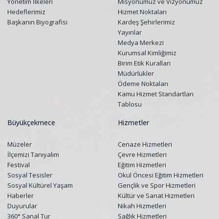
Yönetim İlkeleri
Misyonumuz ve Vizyonumuz
Hedeflerimiz
Hizmet Noktaları
Başkanın Biyografisi
Kardeş Şehirlerimiz
Yayınlar
Medya Merkezi
Kurumsal Kimliğimiz
Birim Etik Kuralları
Müdürlükler
Ödeme Noktaları
Kamu Hizmet Standartları
Tablosu
Büyükçekmece
Hizmetler
Müzeler
Cenaze Hizmetleri
İlçemizi Tanıyalım
Çevre Hizmetleri
Festival
Eğitim Hizmetleri
Sosyal Tesisler
Okul Öncesi Eğitim Hizmetleri
Sosyal Kültürel Yaşam
Gençlik ve Spor Hizmetleri
Haberler
Kültür ve Sanat Hizmetleri
Duyurular
Nikah Hizmetleri
360° Sanal Tur
Sağlık Hizmetleri