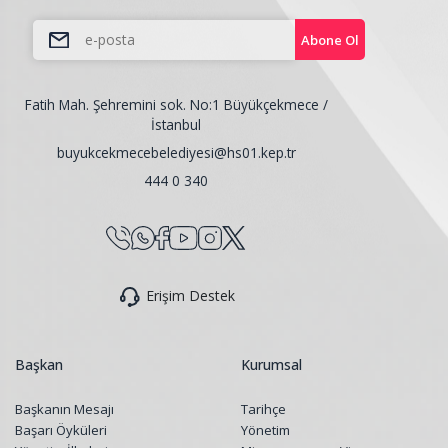
Abone Ol
Fatih Mah. Şehremini sok. No:1 Büyükçekmece /
İstanbul
buyukcekmecebelediyesi@hs01.kep.tr
444 0 340
Erişim Destek
Başkan
Kurumsal
Başkanın Mesajı
Tarihçe
Başarı Öyküleri
Yönetim