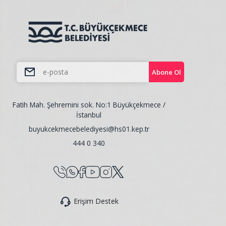
Abone Ol
Fatih Mah. Şehremini sok. No:1 Büyükçekmece /
İstanbul
buyukcekmecebelediyesi@hs01.kep.tr
444 0 340
Erişim Destek