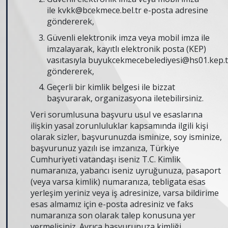
ile
kvkk@bcekmece.bel.tr
e-posta adresine
göndererek,
Güvenli elektronik imza veya mobil imza ile
imzalayarak, kayıtlı elektronik posta (KEP)
vasıtasıyla
buyukcekmecebelediyesi@hs01.kep.t
göndererek,
Geçerli bir kimlik belgesi ile bizzat
başvurarak, organizasyona iletebilirsiniz.
Veri sorumlusuna başvuru usul ve esaslarına
ilişkin yasal zorunluluklar kapsamında ilgili kişi
olarak sizler, başvurunuzda isminize, soy isminize,
başvurunuz yazılı ise imzanıza, Türkiye
Cumhuriyeti vatandaşı iseniz T.C. Kimlik
numaranıza, yabancı iseniz uyruğunuza, pasaport
(veya varsa kimlik) numaranıza, tebligata esas
yerleşim yeriniz veya iş adresinize, varsa bildirime
esas almamız için e-posta adresiniz ve faks
numaranıza son olarak talep konusuna yer
vermelisiniz. Ayrıca başvurunuza kimliği