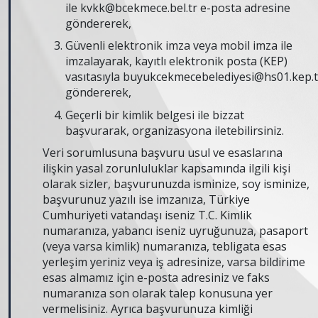
ile
kvkk@bcekmece.bel.tr
e-posta adresine
göndererek,
Güvenli elektronik imza veya mobil imza ile
imzalayarak, kayıtlı elektronik posta (KEP)
vasıtasıyla
buyukcekmecebelediyesi@hs01.kep.t
göndererek,
Geçerli bir kimlik belgesi ile bizzat
başvurarak, organizasyona iletebilirsiniz.
Veri sorumlusuna başvuru usul ve esaslarına
ilişkin yasal zorunluluklar kapsamında ilgili kişi
olarak sizler, başvurunuzda isminize, soy isminize,
başvurunuz yazılı ise imzanıza, Türkiye
Cumhuriyeti vatandaşı iseniz T.C. Kimlik
numaranıza, yabancı iseniz uyruğunuza, pasaport
(veya varsa kimlik) numaranıza, tebligata esas
yerleşim yeriniz veya iş adresinize, varsa bildirime
esas almamız için e-posta adresiniz ve faks
numaranıza son olarak talep konusuna yer
vermelisiniz. Ayrıca başvurunuza kimliği