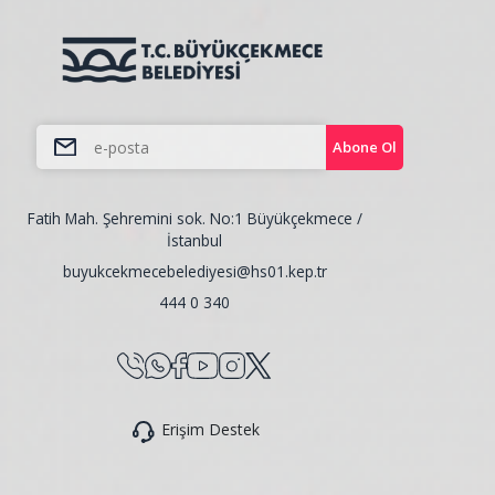
Abone Ol
Fatih Mah. Şehremini sok. No:1 Büyükçekmece /
İstanbul
buyukcekmecebelediyesi@hs01.kep.tr
444 0 340
Erişim Destek