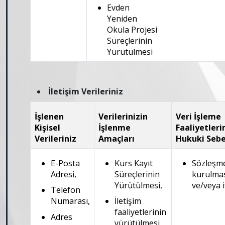
Evden
Yeniden
Okula Projesi
Süreçlerinin
Yürütülmesi
İletişim Verileriniz
İşlenen
Verilerinizin
Veri İşleme
Kişisel
İşlenme
Faaliyetleri
Verileriniz
Amaçları
Hukuki Sebe
E-Posta
Kurs Kayıt
Sözleşm
Adresi,
Süreçlerinin
kurulma
Yürütülmesi,
ve/veya i
Telefon
Numarası,
İletişim
faaliyetlerinin
Adres
yürütülmesi,