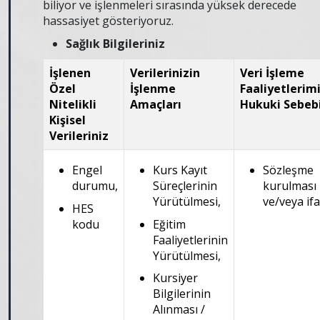
biliyor ve işlenmeleri sırasında yüksek derecede
hassasiyet gösteriyoruz.
Sağlık Bilgileriniz
İşlenen
Verilerinizin
Veri İşleme
Özel
İşlenme
Faaliyetlerim
Nitelikli
Amaçları
Hukuki Sebeb
Kişisel
Verileriniz
Engel
Kurs Kayıt
Sözleşme
durumu,
Süreçlerinin
kurulması
Yürütülmesi,
ve/veya ifa
HES
kodu
Eğitim
Faaliyetlerinin
Yürütülmesi,
Kursiyer
Bilgilerinin
Alınması /