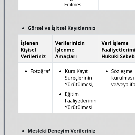
Edilmesi
Görsel ve İşitsel Kayıtlarınız
İşlenen
Verilerinizin
Veri İşleme
Kişisel
İşlenme
Faaliyetlerim
Verileriniz
Amaçları
Hukuki Sebeb
Fotoğraf
Kurs Kayıt
Sözleşme
Süreçlerinin
kurulması
Yürütülmesi,
ve/veya ifa
Eğitim
Faaliyetlerinin
Yürütülmesi
Mesleki Deneyim Verileriniz