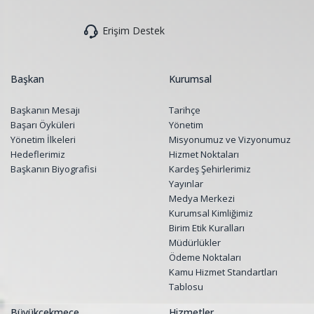
Erişim Destek
Başkan
Kurumsal
Başkanın Mesajı
Tarihçe
Başarı Öyküleri
Yönetim
Yönetim İlkeleri
Misyonumuz ve Vizyonumuz
Hedeflerimiz
Hizmet Noktaları
Başkanın Biyografisi
Kardeş Şehirlerimiz
Yayınlar
Medya Merkezi
Kurumsal Kimliğimiz
Birim Etik Kuralları
Müdürlükler
Ödeme Noktaları
Kamu Hizmet Standartları
Tablosu
Büyükçekmece
Hizmetler