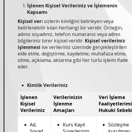
İşlenen Kişisel Verileriniz ve İşlemenin
Kapsamı
Kişisel ver
i sizlerin kimliğini belirleyen veya
belirlenebilir kılan herhangi bir veridir. Örneğin,
adınız soyadınız, telefon numaranız veya adres
bilgileriniz birer kişisel veridir.
Kişisel verileriniz
işlenmesi
ise verileriniz üzerinde gerçekleştirilen
elde etme, değiştirme, kaydetme, muhafaza etme,
silme, açıklama, aktarma gibi her türlü işlemi ifade
eder.
Kimlik Verileriniz
İşlenen
Verilerinizin
Veri İşleme
Kişisel
İşlenme
Faaliyetlerimi
Verileriniz
Amaçları
Hukuki Sebeb
Ad,
Kurs Kayıt
Sözleşme
Soyad,
Süreçlerinin
kurulması