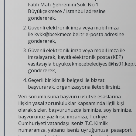
Fatih Mah. Şehremini Sok. No:1
Büyükçekmece / İstanbul adresine
göndererek,
Güvenli elektronik imza veya mobil imza
ile
kvkk@bcekmece.bel.tr
e-posta adresine
göndererek,
Güvenli elektronik imza veya mobil imza ile
imzalayarak, kayıtlı elektronik posta (KEP)
vasıtasıyla
buyukcekmecebelediyesi@hs01.kep.t
göndererek,
Geçerli bir kimlik belgesi ile bizzat
başvurarak, organizasyona iletebilirsiniz.
Veri sorumlusuna başvuru usul ve esaslarına
ilişkin yasal zorunluluklar kapsamında ilgili kişi
olarak sizler, başvurunuzda isminize, soy isminize,
başvurunuz yazılı ise imzanıza, Türkiye
Cumhuriyeti vatandaşı iseniz T.C. Kimlik
numaranıza, yabancı iseniz uyruğunuza, pasaport