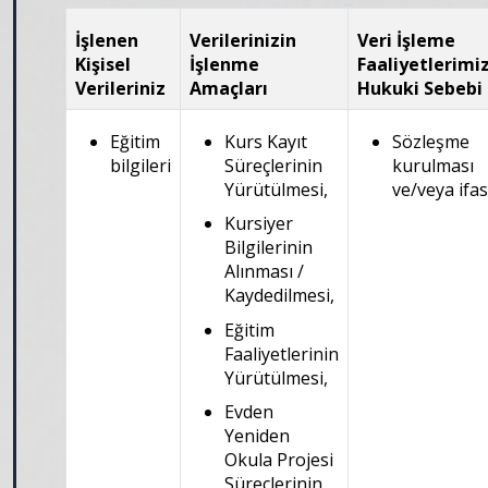
İşlenen
Verilerinizin
Veri İşleme
Kişisel
İşlenme
Faaliyetlerimi
Verileriniz
Amaçları
Hukuki Sebebi
Eğitim
Kurs Kayıt
Sözleşme
bilgileri
Süreçlerinin
kurulması
Yürütülmesi,
ve/veya ifas
Kursiyer
Bilgilerinin
Alınması /
Kaydedilmesi,
Eğitim
Faaliyetlerinin
Yürütülmesi,
Evden
Yeniden
Okula Projesi
Süreçlerinin