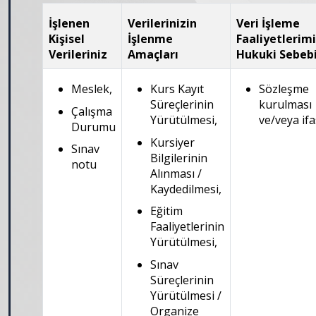
İşlenen
Verilerinizin
Veri İşleme
Kişisel
İşlenme
Faaliyetlerimi
Verileriniz
Amaçları
Hukuki Sebeb
Meslek,
Kurs Kayıt
Sözleşme
Süreçlerinin
kurulması
Çalışma
Yürütülmesi,
ve/veya ifa
Durumu
Kursiyer
Sınav
Bilgilerinin
notu
Alınması /
Kaydedilmesi,
Eğitim
Faaliyetlerinin
Yürütülmesi,
Sınav
Süreçlerinin
Yürütülmesi /
Organize