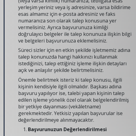
(veya varsa kimlik) numaranıza, tebligata esas
yerleşim yeriniz veya iş adresinize, varsa bildirime
esas almamız için e-posta adresiniz ve faks
numaranıza son olarak talep konusuna yer
vermelisiniz. Ayrıca başvurunuza kimliği
doğrulayıcı belgeler ile talep konunuza ilişkin bilgi
ve belgeleri başvurunuza eklemelisiniz.
Süreci sizler için en etkin şekilde işletmemiz adına
talep konunuzda hangi hakkınızı kullanmak
istediğinizi, talep ettiğiniz işleme ilişkin detayları
açık ve anlaşılır şekilde belirtmelisiniz.
Önemle belirtmek isteriz ki talep konusu, ilgili
kişinin kendisiyle ilgili olmalıdır. Başkası adına
başvuru yapılıyor ise, talebi yapan kişinin talep
edilen işleme yönelik özel olarak belgelendirilmiş
bir yetkiye dayanması (vekâletname)
gerekmektedir. Yetkisiz yapılan başvurular ise
değerlendirilmeye alınmayacaktır.
Başvurunuzun Değerlendirilmesi