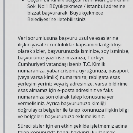
Sok. No:1 Büyükçekmece / İstanbul adresine
bizzat başvurarak, Büyükçekmece
Belediyesi’ne iletebilirsiniz.
Veri sorumlusuna başvuru usul ve esaslarına
ilişkin yasal zorunluluklar kapsamında ilgili kişi
olarak sizler, başvurunuzda isminize, soy isminize,
başvurunuz yazılı ise imzanıza, Türkiye
Cumhuriyeti vatandaşı iseniz T.C. Kimlik
numaranıza, yabancı iseniz uyruğunuza, pasaport
(veya varsa kimlik) numaranıza, tebligata esas
yerleşim yeriniz veya iş adresinize, varsa bildirime
esas almamız için e-posta adresiniz ve faks
numaranıza son olarak talep konusuna yer
vermelisiniz. Ayrıca başvurunuza kimliği
doğrulayıcı belgeler ile talep konunuza ilişkin bilgi
ve belgeleri başvurunuza eklemelisiniz.
Süreci sizler için en etkin şekilde işletmemiz adına
talep konunuzda hangi hakkınızı kullanmak