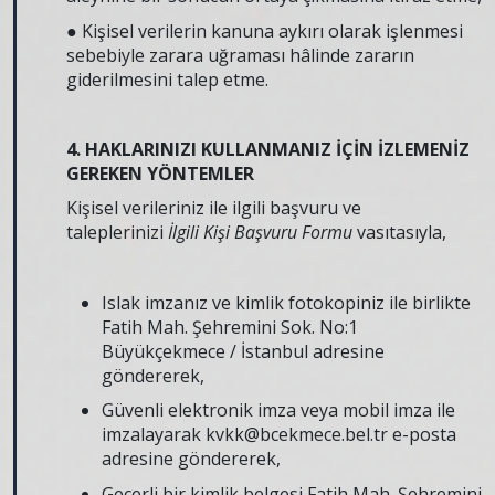
● Kişisel verilerin kanuna aykırı olarak işlenmesi
sebebiyle zarara uğraması hâlinde zararın
giderilmesini talep etme.
4. HAKLARINIZI KULLANMANIZ İÇİN İZLEMENİZ
GEREKEN YÖNTEMLER
Kişisel verileriniz ile ilgili başvuru ve
taleplerinizi
İlgili Kişi Başvuru Formu
vasıtasıyla,
Islak imzanız ve kimlik fotokopiniz ile birlikte
Fatih Mah. Şehremini Sok. No:1
Büyükçekmece / İstanbul adresine
göndererek,
Güvenli elektronik imza veya mobil imza ile
imzalayarak kvkk@bcekmece.bel.tr e-posta
adresine göndererek,
Geçerli bir kimlik belgesi Fatih Mah. Şehremini