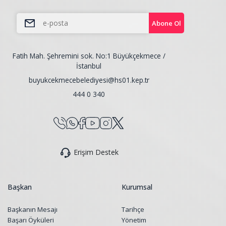
Abone Ol
Fatih Mah. Şehremini sok. No:1 Büyükçekmece /
İstanbul
buyukcekmecebelediyesi@hs01.kep.tr
444 0 340
Erişim Destek
Başkan
Kurumsal
Başkanın Mesajı
Tarihçe
Başarı Öyküleri
Yönetim