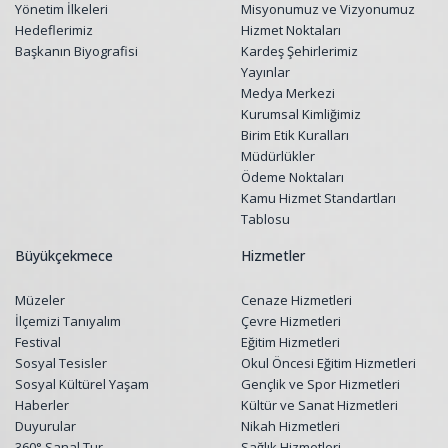
Yönetim İlkeleri
Misyonumuz ve Vizyonumuz
Hedeflerimiz
Hizmet Noktaları
Başkanın Biyografisi
Kardeş Şehirlerimiz
Yayınlar
Medya Merkezi
Kurumsal Kimliğimiz
Birim Etik Kuralları
Müdürlükler
Ödeme Noktaları
Kamu Hizmet Standartları
Tablosu
Büyükçekmece
Hizmetler
Müzeler
Cenaze Hizmetleri
İlçemizi Tanıyalım
Çevre Hizmetleri
Festival
Eğitim Hizmetleri
Sosyal Tesisler
Okul Öncesi Eğitim Hizmetleri
Sosyal Kültürel Yaşam
Gençlik ve Spor Hizmetleri
Haberler
Kültür ve Sanat Hizmetleri
Duyurular
Nikah Hizmetleri
360° Sanal Tur
Sağlık Hizmetleri