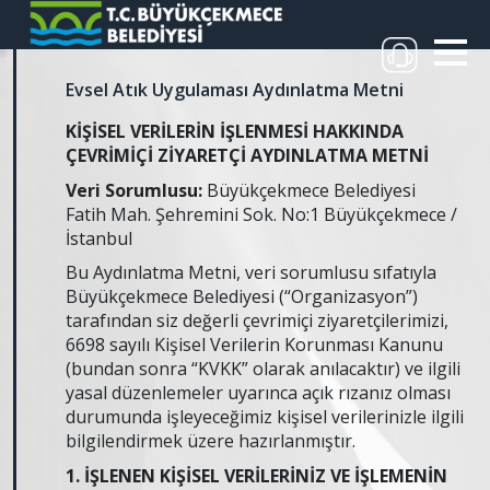
Evsel Atık Uygulaması Aydınlatma Metni
KİŞİSEL VERİLERİN İŞLENMESİ HAKKINDA
ÇEVRİMİÇİ ZİYARETÇİ AYDINLATMA METNİ
Veri Sorumlusu:
Büyükçekmece Belediyesi
Fatih Mah. Şehremini Sok. No:1 Büyükçekmece /
İstanbul
Bu Aydınlatma Metni, veri sorumlusu sıfatıyla
Büyükçekmece Belediyesi (“Organizasyon”)
tarafından siz değerli çevrimiçi ziyaretçilerimizi,
6698 sayılı Kişisel Verilerin Korunması Kanunu
(bundan sonra “KVKK” olarak anılacaktır) ve ilgili
yasal düzenlemeler uyarınca açık rızanız olması
durumunda işleyeceğimiz kişisel verilerinizle ilgili
bilgilendirmek üzere hazırlanmıştır.
1. İŞLENEN KİŞİSEL VERİLERİNİZ VE İŞLEMENİN