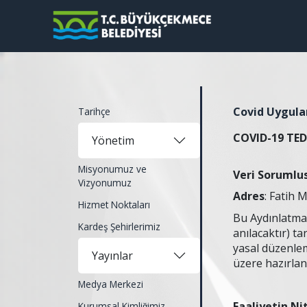
Covid Uygula
Tarihçe
COVID-19 TED
Yönetim
Misyonumuz ve
Veri Sorumlu
Vizyonumuz
Adres
: Fatih 
Hizmet Noktaları
Bu Aydınlatma 
Kardeş Şehirlerimiz
anılacaktır) t
yasal düzenleme
Yayınlar
üzere hazırlan
Medya Merkezi
Faaliyetin Ni
Kurumsal Kimliğimiz