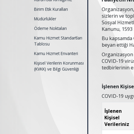
Organizasyon, 
Birim Etik Kuralları
sizlerin ve to
Müdürlükler
Sosyal Hizmetle
Ödeme Noktaları
Kanunu, 1593 s
Kamu Hizmet Standartları
Bu kapsamda Or
Tablosu
beyan ettiği 
Kamu Hizmet Envanteri
Organizasyon y
COVID-19 virüs
Kişisel Verilerin Korunması
tedbirlerinin e
(KVKK) ve Bilgi Güvenliği
İşlenen Kişise
COVID-19 uygul
İşlenen
Kişisel
Verileriniz