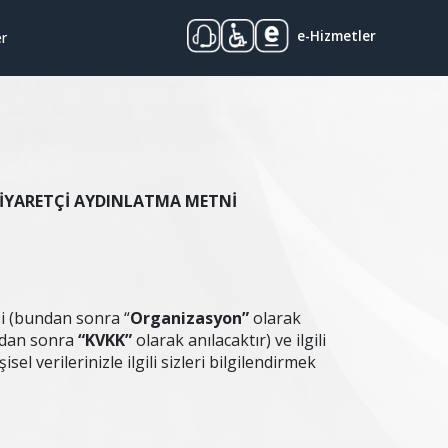
e-Hizmetler
er
N ZİYARETÇİ AYDINLATMA METNİ
i (bundan sonra “
Organizasyon”
olarak
undan sonra
“KVKK”
olarak anılacaktır) ve ilgili
l verilerinizle ilgili sizleri bilgilendirmek