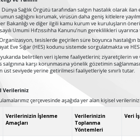
Dünya Sağlık Örgütü tarafından salgın hastalık olarak ilan 
plumun sağlığını korumak, virüsün daha geniş kitlelere yayıl
r Bakanlığı ve diğer ilgili kamu kurum ve kuruluşların önerile
ayılı Umumi Hıfzıssıhha Kanunu’nun gereklilikleri uyarınca 
ganizasyon, tesislerde geçirilen süre boyunca hastalığın bu
Hayat Eve Sığar (HES) kodunu sistemde sorgulatmakta ve HES
ukarıda belirtilen veri işleme faaliyetlerini; ziyaretçilerin
 salgınına karşı korunmasına yönelik gözetimin sağlanması v
n üst seviyede yerine getirilmesi faaliyetleriyle sınırlı tutar.
l Verileriniz
amalarımız çerçevesinde aşağıda yer alan kişisel verilerinizi
Verilerinizin İşlenme
Verilerinizin
Veri İ
Amaçları
Toplanma
Yöntemleri