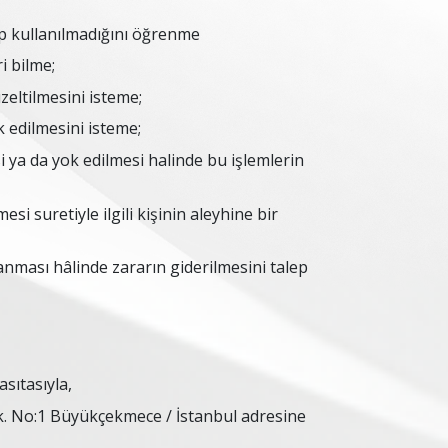
ıp kullanılmadığını öğrenme
i bilme;
zeltilmesini isteme;
 edilmesini isteme;
i ya da yok edilmesi halinde bu işlemlerin
si suretiyle ilgili kişinin aleyhine bir
anması hâlinde zararın giderilmesini talep
asıtasıyla,
Sok. No:1 Büyükçekmece / İstanbul adresine