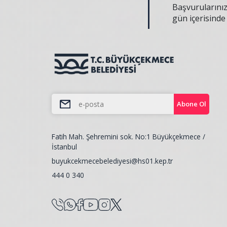
Başvurularınız
gün içerisind
Abone Ol
Fatih Mah. Şehremini sok. No:1 Büyükçekmece /
İstanbul
buyukcekmecebelediyesi@hs01.kep.tr
444 0 340