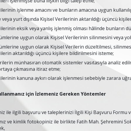
ileri işlenmişse buna ilişkin bilgi talep etme;
rilerinin işlenme amacını ve bunların amacına uygun kullanıl
 veya yurt dışında Kişisel Verilerinin aktarıldığı üçüncü kişiler
rilerinin eksik veya yanlış işlenmiş olması hâlinde bunların dü
lerine uygun olarak Kişisel Verilerinin silinmesini veya yok
lerine uygun olarak Kişisel Verilerin düzeltilmesi, silinmes
ilerin aktarıldığı üçüncü kişilere bildirilmesini isteme;
rilerin münhasıran otomatik sistemler vasıtasıyla analiz edilme
rtaya çıkmasına itiraz etme;
rilerinin kanuna aykırı olarak işlenmesi sebebiyle zarara uğr
Kullanmanız için İzlemeniz Gereken Yöntemler
niz ile ilgili başvuru ve taleplerinizi İlgili Kişi Başvuru Formu v
nız ve kimlik fotokopiniz ile birlikte Fatih Mah. Şehremini 
ek,