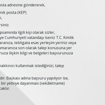
sta adresine göndererek,
onik posta (KEP)
k,
rsiniz.
amında ilgili kişi olarak sizler,
ye Cumhuriyeti vatandaşı iseniz T.C. Kimlik
anıza, tebligata esas yerleşim yeriniz veya
 numaranıza son olarak talep konusuna yer
nuza ilişkin bilgi ve belgeleri başvurunuza
akkınızı kullanmak istediğinizi, talep
lıdır. Başkası adına başvuru yapılıyor ise,
iş bir yetkiye dayanması (vekâletname)
caktır.