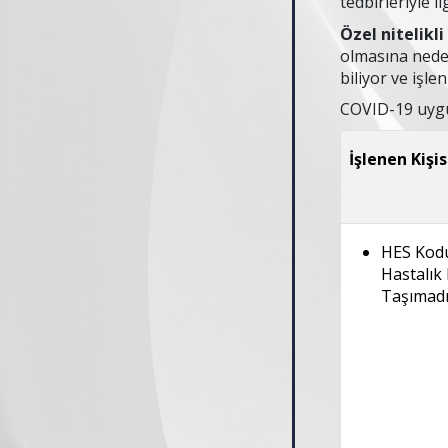
tedbirleriyle il
Özel nitelikli 
olmasına neden
biliyor ve işl
COVID-19 uygul
İşlenen Kişis
HES Kodu 
Hastalık 
Taşımadığ