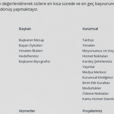
ı değerlendirerek sizlere en kısa sürede ve en geç başvurunu
e dönüş yapmaktayız.
Başkan
Kurumsal
Başkanın Mesajı
Tarihçe
Başarı Öyküleri
Yönetim
Yönetim İlkeleri
Misyonumuz ve Viz
Hedeflerimiz
Hizmet Noktaları
Başkanın Biyografisi
Kardeş Şehirlerimiz
Yayınlar
Medya Merkezi
Kurumsal Kimliğimiz
Birim Etik Kuralları
Müdürlükler
Ödeme Noktaları
Kamu Hizmet Standar
Hizmetler
Projelerimiz