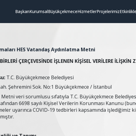
Başkan
Kurumsal
Büyükçekmece
Hizmetler
Projelerimiz
Etkinlikl
maları HES Vatandaş Aydınlatma Metni
BİRLERİ ÇERÇEVESİNDE İŞLENEN KİŞİSEL VERİLERE İLİŞKİ
su:
T.C. Büyükçekmece Belediyesi
Mah. Şehremini Sok. No:1 Büyükçekmece / İstanbul
Metni veri sorumlusu sıfatıyla T.C. Büyükçekmece Belediyes
arafından 6698 sayılı Kişisel Verilerin Korunması Kanunu (b
ler uyarınca COVID-19 tedbirleri kapsamında işlediğimiz kişise
mıştır.
teliği ve Tanımı