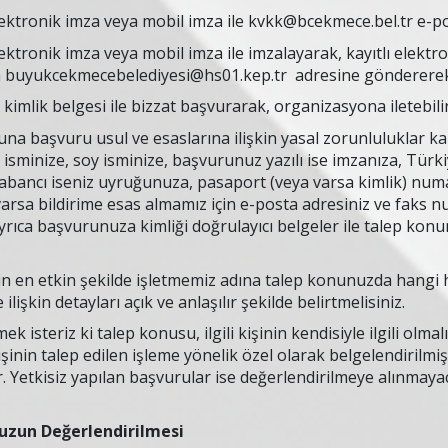
ektronik imza veya mobil imza ile
kvkk@bcekmece.bel.tr
e-po
ektronik imza veya mobil imza ile imzalayarak, kayıtlı elektr
a
buyukcekmecebelediyesi@hs01.kep.tr
adresine gönderere
r kimlik belgesi ile bizzat başvurarak, organizasyona iletebili
na başvuru usul ve esaslarına ilişkin yasal zorunluluklar kaps
sminize, soy isminize, başvurunuz yazılı ise imzanıza, Türki
bancı iseniz uyruğunuza, pasaport (veya varsa kimlik) numar
 varsa bildirime esas almamız için e-posta adresiniz ve faks
Ayrıca başvurunuza kimliği doğrulayıcı belgeler ile talep konu
için en etkin şekilde işletmemiz adına talep konunuzda hangi h
 ilişkin detayları açık ve anlaşılır şekilde belirtmelisiniz.
k isteriz ki talep konusu, ilgili kişinin kendisiyle ilgili olma
işinin talep edilen işleme yönelik özel olarak belgelendirilm
 Yetkisiz yapılan başvurular ise değerlendirilmeye alınmaya
uzun Değerlendirilmesi