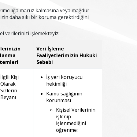
n ayrımcılığa maruz kalmasına veya mağdur
nizin daha sıkı bir koruma gerektirdiğini
 verilerinizi işlemekteyiz:
lerinizin
Veri İşleme
lanma
Faaliyetlerimizin Hukuki
temleri
Sebebi
İlgili Kişi
İş yeri koruyucu
Olarak
hekimliği
Sizlerin
Kamu sağlığının
Beyanı
korunması
Kişisel Verilerinin
işlenip
işlenmediğini
öğrenme;