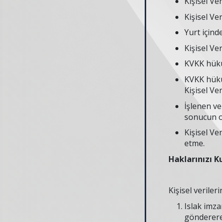
Kişisel Ver
Kişisel Ve
Yurt içinde
Kişisel Ve
KVKK hüküm
KVKK hüküm
Kişisel Ver
İşlenen ve
sonucun o
Kişisel Ve
etme.
Haklarınızı 
Kişisel verileri
Islak imza
gönderer