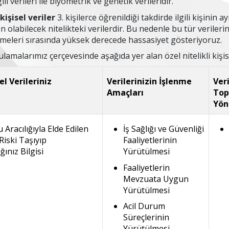
gili verileri ile biyometrik ve genetik verileridir.
kişisel veriler
3. kişilerce öğrenildiği takdirde ilgili kişini
 olabilecek nitelikteki verilerdir. Bu nedenle bu tür verileri
enmeleri sırasında yüksek derecede hassasiyet gösteriyoruz.
amalarımız çerçevesinde aşağıda yer alan özel nitelikli kişisel
el Verileriniz
Verilerinizin İşlenme
Veri
Amaçları
Top
Yön
Aracılığıyla Elde Edilen
İş Sağlığı ve Güvenliği
Riski Taşıyıp
Faaliyetlerinin
ınız Bilgisi
Yürütülmesi
Faaliyetlerin
Mevzuata Uygun
Yürütülmesi
Acil Durum
Süreçlerinin
Yürütülmesi