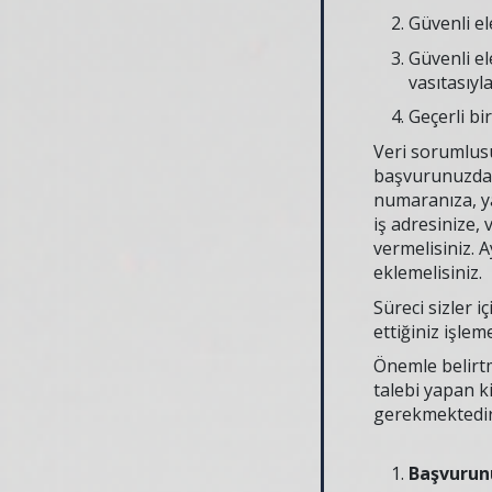
Güvenli el
Güvenli el
vasıtasıyl
Geçerli bi
Veri sorumlusu
başvurunuzda i
numaranıza, ya
iş adresinize,
vermelisiniz. 
eklemelisiniz.
Süreci sizler 
ettiğiniz işleme
Önemle belirtme
talebi yapan k
gerekmektedir.
Başvurun