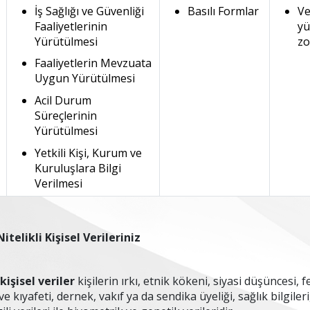
İş Sağlığı ve Güvenliği
Basılı Formlar
Ve
Faaliyetlerinin
yü
Yürütülmesi
zo
Faaliyetlerin Mevzuata
Uygun Yürütülmesi
Acil Durum
Süreçlerinin
Yürütülmesi
Yetkili Kişi, Kurum ve
Kuruluşlara Bilgi
Verilmesi
itelikli Kişisel Verileriniz
 kişisel veriler
kişilerin ırkı, etnik kökeni, siyasi düşüncesi, 
k ve kıyafeti, dernek, vakıf ya da sendika üyeliği, sağlık bilgil