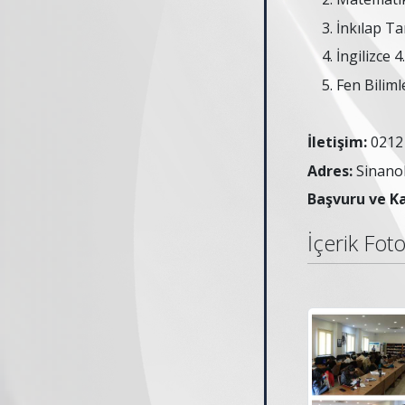
İnkılap Tar
İngilizce 4.
Fen Bilimle
İletişim:
0212 
Adres:
Sinanob
Başvuru ve Ka
İçerik Foto