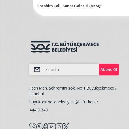
“İbrahim Çallı Sanat Galerisi (AKM)”
Abone Ol
Fatih Mah. Şehremini sok. No:1 Büyükçekmece /
İstanbul
buyukcekmecebelediyesi@hs01.kep.tr
444 0 340