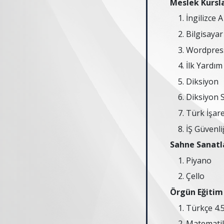
Meslek Kursla
İngilizce 
Bilgisayar
Wordpress
İlk Yardım
Diksiyon
Diksiyon 
Türk İşare
İŞ Güvenliğ
Sahne Sanatla
Piyano
Çello
Örgün Eğitim 
Türkçe 4.5.
Matematik 