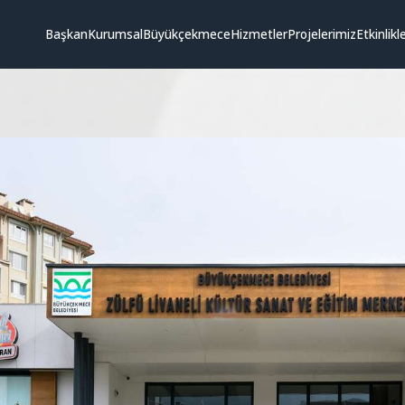
Başkan
Kurumsal
Büyükçekmece
Hizmetler
Projelerimiz
Etkinlikl