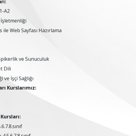
rı:
A1-A2
 İşletmenliği
 ile Web Sayfası Hazırlama
Spikerlik ve Sunuculuk
t Dili
i ve İşçi Sağlığı
rı Kurslarımız:
Kursları:
6.7.8.sınıf
4.5.6.7.8.sınıf