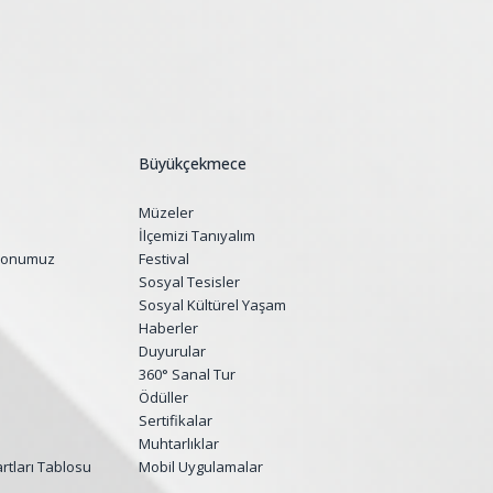
“Tepekent Sa
Büyükçekmece
Müzeler
İlçemizi Tanıyalım
yonumuz
Festival
Sosyal Tesisler
Sosyal Kültürel Yaşam
Haberler
Duyurular
360° Sanal Tur
Ödüller
Sertifikalar
Muhtarlıklar
tları Tablosu
Mobil Uygulamalar