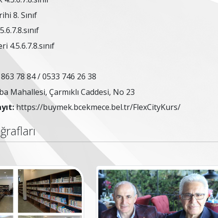
ihi 8. Sınıf
5.6.7.8.sınıf
ri 4.5.6.7.8.sınıf
863 78 84 / 0533 746 26 38
a Mahallesi, Çarmıklı Caddesi, No 23
yıt:
https://buymek.bcekmece.bel.tr/FlexCityKurs/
ğrafları