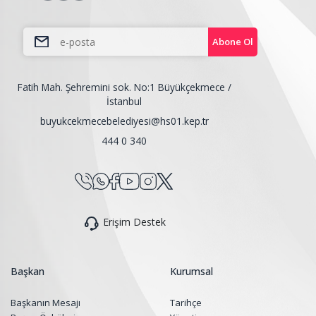
Abone Ol
Fatih Mah. Şehremini sok. No:1 Büyükçekmece /
İstanbul
buyukcekmecebelediyesi@hs01.kep.tr
444 0 340
Erişim Destek
Başkan
Kurumsal
Başkanın Mesajı
Tarihçe