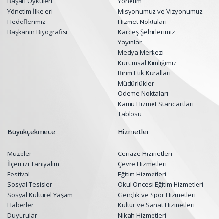
Başarı Öyküleri
Yönetim
Yönetim İlkeleri
Misyonumuz ve Vizyonumuz
Hedeflerimiz
Hizmet Noktaları
Başkanın Biyografisi
Kardeş Şehirlerimiz
Yayınlar
Medya Merkezi
Kurumsal Kimliğimiz
Birim Etik Kuralları
Müdürlükler
Ödeme Noktaları
Kamu Hizmet Standartları
Tablosu
Büyükçekmece
Hizmetler
Müzeler
Cenaze Hizmetleri
İlçemizi Tanıyalım
Çevre Hizmetleri
Festival
Eğitim Hizmetleri
Sosyal Tesisler
Okul Öncesi Eğitim Hizmetleri
Sosyal Kültürel Yaşam
Gençlik ve Spor Hizmetleri
Haberler
Kültür ve Sanat Hizmetleri
Duyurular
Nikah Hizmetleri