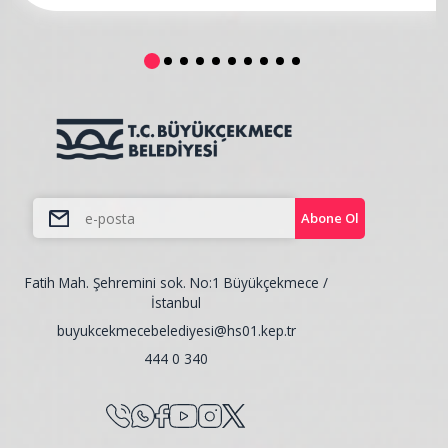
Abone Ol
Fatih Mah. Şehremini sok. No:1 Büyükçekmece /
İstanbul
buyukcekmecebelediyesi@hs01.kep.tr
444 0 340