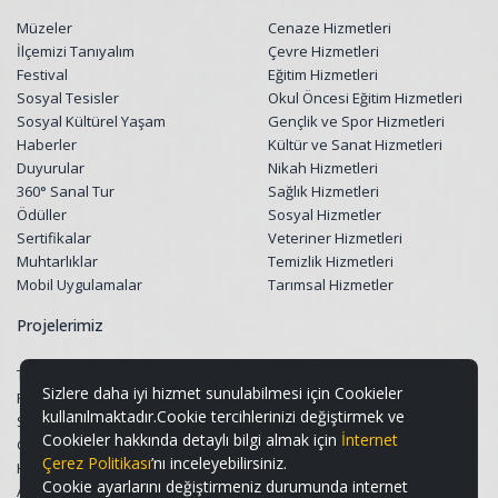
Müzeler
Cenaze Hizmetleri
İlçemizi Tanıyalım
Çevre Hizmetleri
Festival
Eğitim Hizmetleri
Sosyal Tesisler
Okul Öncesi Eğitim Hizmetleri
Sosyal Kültürel Yaşam
Gençlik ve Spor Hizmetleri
Haberler
Kültür ve Sanat Hizmetleri
Duyurular
Nikah Hizmetleri
360° Sanal Tur
Sağlık Hizmetleri
Ödüller
Sosyal Hizmetler
Sertifikalar
Veteriner Hizmetleri
Muhtarlıklar
Temizlik Hizmetleri
Mobil Uygulamalar
Tarımsal Hizmetler
Projelerimiz
Tüm Projeler
Sizlere daha iyi hizmet sunulabilmesi için Cookieler
Restorasyon Projeleri
kullanılmaktadır.Cookie tercihlerinizi değiştirmek ve
Sosyal Belediyecilik Projeleri
Cookieler hakkında detaylı bilgi almak için
İnternet
Gençlik ve Spor Projeleri
Çerez Politikası
’nı inceleyebilirsiniz.
Kültür & Sanat ve Turizm Projeleri
Cookie ayarlarını değiştirmeniz durumunda internet
Altyapı ve Üstyapı Projeleri