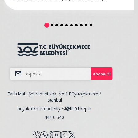
Abone Ol
Fatih Mah. Şehremini sok. No:1 Büyükçekmece /
İstanbul
buyukcekmecebelediyesi@hs01.kep.tr
444 0 340