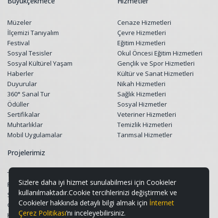
Büyükçekmece
Hizmetler
Müzeler
Cenaze Hizmetleri
İlçemizi Tanıyalım
Çevre Hizmetleri
Festival
Eğitim Hizmetleri
Sosyal Tesisler
Okul Öncesi Eğitim Hizmetleri
Sosyal Kültürel Yaşam
Gençlik ve Spor Hizmetleri
Haberler
Kültür ve Sanat Hizmetleri
Duyurular
Nikah Hizmetleri
360° Sanal Tur
Sağlık Hizmetleri
Ödüller
Sosyal Hizmetler
Sertifikalar
Veteriner Hizmetleri
Muhtarlıklar
Temizlik Hizmetleri
Mobil Uygulamalar
Tarımsal Hizmetler
Projelerimiz
Tüm Projeler
Sizlere daha iyi hizmet sunulabilmesi için Cookieler
Restorasyon Projeleri
kullanılmaktadır.Cookie tercihlerinizi değiştirmek ve
Sosyal Belediyecilik Projeleri
Cookieler hakkında detaylı bilgi almak için
İnternet
Gençlik ve Spor Projeleri
Çerez Politikası
’nı inceleyebilirsiniz.
Kültür & Sanat ve Turizm Projeleri