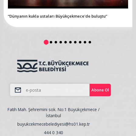
“Dünyanın kukla ustaları Büyükçekmece'de buluştu”
Abone Ol
Fatih Mah. Şehremini sok. No:1 Büyükçekmece /
İstanbul
buyukcekmecebelediyesi@hs01.kep.tr
444 0 340