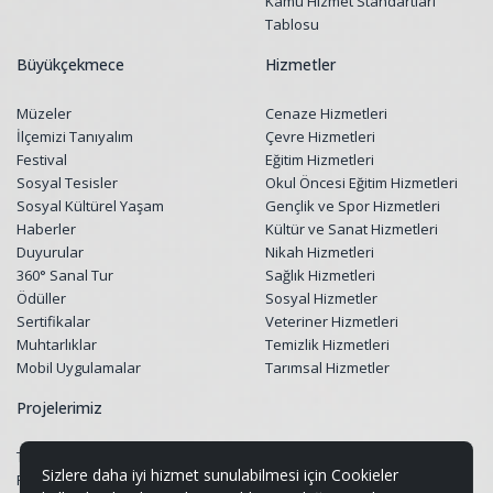
Kamu Hizmet Standartları
Tablosu
Büyükçekmece
Hizmetler
Müzeler
Cenaze Hizmetleri
İlçemizi Tanıyalım
Çevre Hizmetleri
Festival
Eğitim Hizmetleri
Sosyal Tesisler
Okul Öncesi Eğitim Hizmetleri
Sosyal Kültürel Yaşam
Gençlik ve Spor Hizmetleri
Haberler
Kültür ve Sanat Hizmetleri
Duyurular
Nikah Hizmetleri
360° Sanal Tur
Sağlık Hizmetleri
Ödüller
Sosyal Hizmetler
Sertifikalar
Veteriner Hizmetleri
Muhtarlıklar
Temizlik Hizmetleri
Mobil Uygulamalar
Tarımsal Hizmetler
Projelerimiz
Tüm Projeler
Sizlere daha iyi hizmet sunulabilmesi için Cookieler
Restorasyon Projeleri