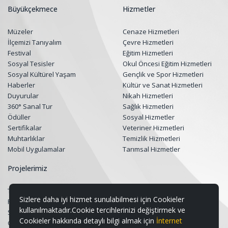
Büyükçekmece
Hizmetler
Müzeler
Cenaze Hizmetleri
İlçemizi Tanıyalım
Çevre Hizmetleri
Festival
Eğitim Hizmetleri
Sosyal Tesisler
Okul Öncesi Eğitim Hizmetleri
Sosyal Kültürel Yaşam
Gençlik ve Spor Hizmetleri
Haberler
Kültür ve Sanat Hizmetleri
Duyurular
Nikah Hizmetleri
360° Sanal Tur
Sağlık Hizmetleri
Ödüller
Sosyal Hizmetler
Sertifikalar
Veteriner Hizmetleri
Muhtarlıklar
Temizlik Hizmetleri
Mobil Uygulamalar
Tarımsal Hizmetler
Projelerimiz
Tüm Projeler
Sizlere daha iyi hizmet sunulabilmesi için Cookieler
Restorasyon Projeleri
kullanılmaktadır.Cookie tercihlerinizi değiştirmek ve
Sosyal Belediyecilik Projeleri
Cookieler hakkında detaylı bilgi almak için
İnternet
Gençlik ve Spor Projeleri