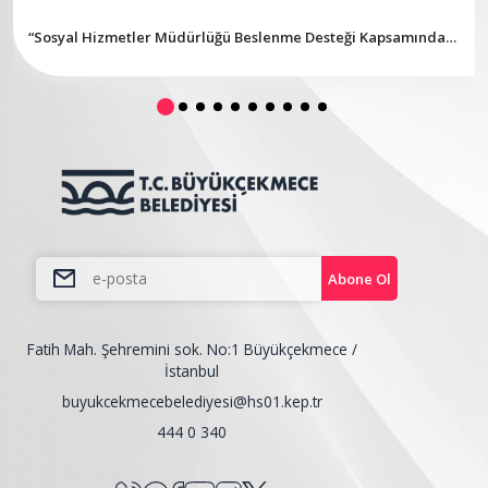
“Sosyal Hizmetler Müdürlüğü Beslenme Desteği Kapsamında
Malzeme Alım İşi İhalesi”
Abone Ol
Fatih Mah. Şehremini sok. No:1 Büyükçekmece /
İstanbul
buyukcekmecebelediyesi@hs01.kep.tr
444 0 340