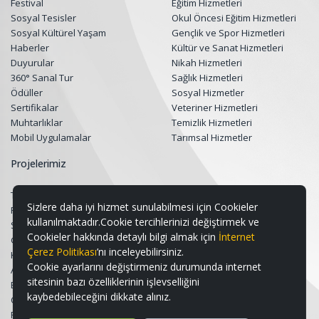
Festival
Eğitim Hizmetleri
Sosyal Tesisler
Okul Öncesi Eğitim Hizmetleri
Sosyal Kültürel Yaşam
Gençlik ve Spor Hizmetleri
Haberler
Kültür ve Sanat Hizmetleri
Duyurular
Nikah Hizmetleri
360° Sanal Tur
Sağlık Hizmetleri
Ödüller
Sosyal Hizmetler
Sertifikalar
Veteriner Hizmetleri
Muhtarlıklar
Temizlik Hizmetleri
Mobil Uygulamalar
Tarımsal Hizmetler
Projelerimiz
Tüm Projeler
Sizlere daha iyi hizmet sunulabilmesi için Cookieler
Restorasyon Projeleri
kullanılmaktadır.Cookie tercihlerinizi değiştirmek ve
Sosyal Belediyecilik Projeleri
Cookieler hakkında detaylı bilgi almak için
İnternet
Gençlik ve Spor Projeleri
Çerez Politikası
’nı inceleyebilirsiniz.
Kültür & Sanat ve Turizm Projeleri
Cookie ayarlarını değiştirmeniz durumunda internet
Altyapı ve Üstyapı Projeleri
sitesinin bazı özelliklerinin işlevselliğini
Eğitim Destek Projeleri
kaybedebileceğini dikkate alınız.
Çevre, Peyzaj ve Geri Dönüşüm
Projeleri