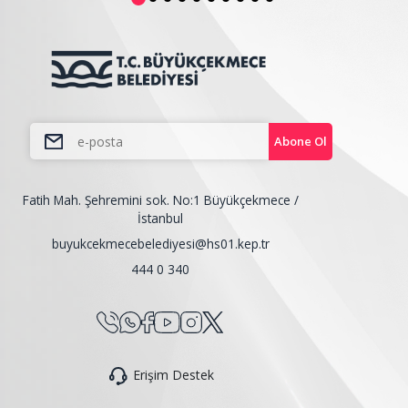
Abone Ol
Fatih Mah. Şehremini sok. No:1 Büyükçekmece /
İstanbul
buyukcekmecebelediyesi@hs01.kep.tr
444 0 340
Erişim Destek