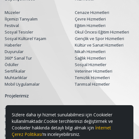
Müzeler
Cenaze Hizmetleri
İlçemizi Tanıyalım
Çevre Hizmetleri
Festival
Eğitim Hizmetleri
Sosyal Tesisler
Okul Öncesi Eğitim Hizmetleri
Sosyal Kültürel Yaşam
Gençlik ve Spor Hizmetleri
Haberler
Kültür ve Sanat Hizmetleri
Duyurular
Nikah Hizmetleri
360° Sanal Tur
Sağlık Hizmetleri
Ödüller
Sosyal Hizmetler
Sertifikalar
Veteriner Hizmetleri
Muhtarlıklar
Temizlik Hizmetleri
Mobil Uygulamalar
Tarımsal Hizmetler
Projelerimiz
Tüm Projeler
Sizlere daha iyi hizmet sunulabilmesi için Cookieler
Restorasyon Projeleri
kullanılmaktadır.Cookie tercihlerinizi değiştirmek ve
Sosyal Belediyecilik Projeleri
Cookieler hakkında detaylı bilgi almak için
İnternet
Gençlik ve Spor Projeleri
Çerez Politikası
’nı inceleyebilirsiniz.
Kültür & Sanat ve Turizm Projeleri