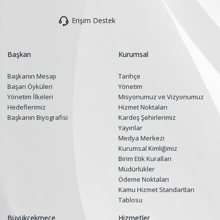
Erişim Destek
Başkan
Kurumsal
Başkanın Mesajı
Tarihçe
Başarı Öyküleri
Yönetim
Yönetim İlkeleri
Misyonumuz ve Vizyonumuz
Hedeflerimiz
Hizmet Noktaları
Başkanın Biyografisi
Kardeş Şehirlerimiz
Yayınlar
Medya Merkezi
Kurumsal Kimliğimiz
Birim Etik Kuralları
Müdürlükler
Ödeme Noktaları
Kamu Hizmet Standartları
Tablosu
Büyükçekmece
Hizmetler