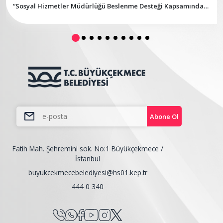
“Sosyal Hizmetler Müdürlüğü Beslenme Desteği Kapsamında
Malzeme Alım İşi İhalesi”
Abone Ol
Fatih Mah. Şehremini sok. No:1 Büyükçekmece /
İstanbul
buyukcekmecebelediyesi@hs01.kep.tr
444 0 340